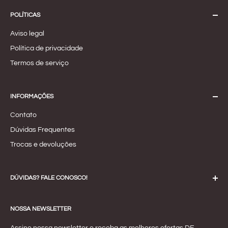
POLÍTICAS
Aviso legal
Política de privacidade
Termos de serviço
INFORMAÇÕES
Contato
Dúvidas Frequentes
Trocas e devoluções
DÚVIDAS? FALE CONOSCO!
Email:
contato.lindaflor@outlook.com
NOSSA NEWSLETTER
WhatsApp:
(21) 98628-3896
Endereço:
Rua Carumbé, 109 - Loja A - RJ