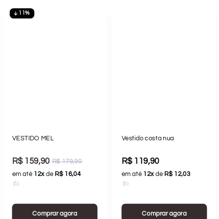
11%
VESTIDO MEL
Vestido costa nua
R$ 159,90
R$ 119,90
R$ 179,90
em até
12x
de
R$ 16,04
em até
12x
de
R$ 12,03
(5)
(5)
Comprar agora
Comprar agora