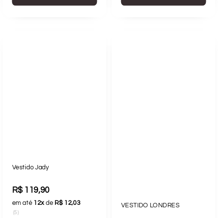
Vestido Jady
R$ 119,90
em até
12x
de
R$ 12,03
VESTIDO LONDRES
(5)